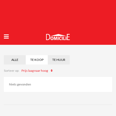
ALLE
TE KOOP
TE HUUR
Prijs laag naar hoog
Sorteer op:
Niets gevonden