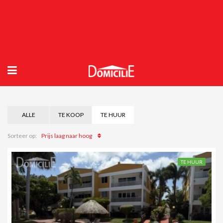
ALLE
TE KOOP
TE HUUR
Prijs laag naar hoog
Sorteer op:
TE HUUR