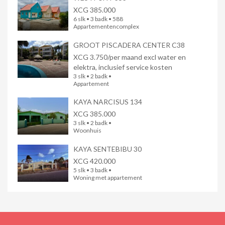
XCG 385.000
6 slk • 3 badk • 588
Appartementencomplex
GROOT PISCADERA CENTER C38
XCG 3.750/per maand excl water en
elektra, inclusief service kosten
3 slk • 2 badk •
Appartement
KAYA NARCISUS 134
XCG 385.000
3 slk • 2 badk •
Woonhuis
KAYA SENTEBIBU 30
XCG 420.000
5 slk • 3 badk •
Woning met appartement