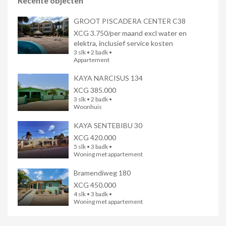
Recente objecten
GROOT PISCADERA CENTER C38
XCG 3.750/per maand excl water en
elektra, inclusief service kosten
3 slk • 2 badk •
Appartement
KAYA NARCISUS 134
XCG 385.000
3 slk • 2 badk •
Woonhuis
KAYA SENTEBIBU 30
XCG 420.000
5 slk • 3 badk •
Woning met appartement
Bramendiweg 180
XCG 450.000
4 slk • 3 badk •
Woning met appartement