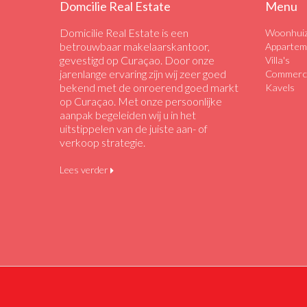
Domcilie Real Estate
Menu
Domicilie Real Estate is een
Woonhui
betrouwbaar makelaarskantoor,
Appartem
gevestigd op Curaçao. Door onze
Villa's
jarenlange ervaring zijn wij zeer goed
Commerci
bekend met de onroerend goed markt
Kavels
op Curaçao. Met onze persoonlijke
aanpak begeleiden wij u in het
uitstippelen van de juiste aan- of
verkoop strategie.
Lees verder