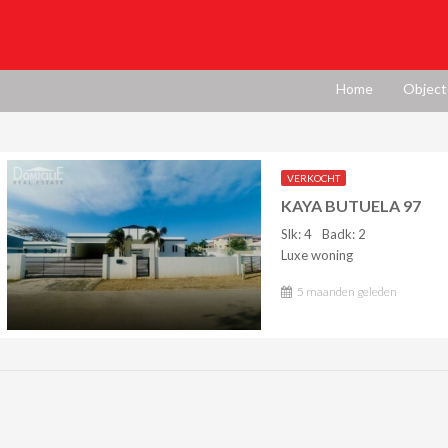
Home
Object
VERKOCHT
KAYA BUTUELA 97
Slk: 4
Badk: 2
Luxe woning
5 maanden geleden