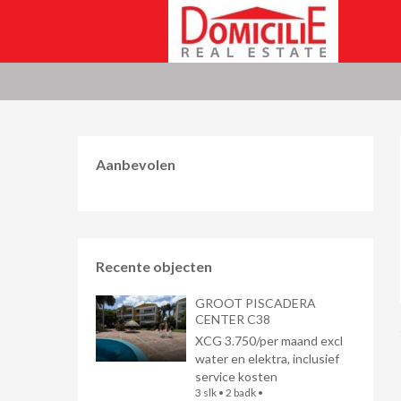
Aanbevolen
Recente objecten
GROOT PISCADERA
CENTER C38
XCG 3.750/per maand excl
water en elektra, inclusief
service kosten
3 slk • 2 badk •