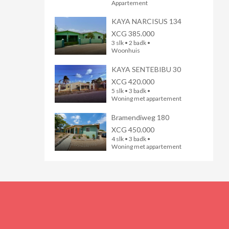
Appartement
KAYA NARCISUS 134
XCG 385.000
3 slk • 2 badk •
Woonhuis
KAYA SENTEBIBU 30
XCG 420.000
5 slk • 3 badk •
Woning met appartement
Bramendiweg 180
XCG 450.000
4 slk • 3 badk •
Woning met appartement