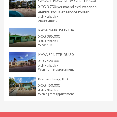
GROOT PISCADERA CENTER C38
XCG 3.750/per maand excl water en
elektra, inclusief service kosten
3 slk • 2 badk •
Appartement
KAYA NARCISUS 134
XCG 385.000
3 slk • 2 badk •
Woonhuis
KAYA SENTEBIBU 30
XCG 420.000
5 slk • 3 badk •
Woning met appartement
Bramendiweg 180
XCG 450.000
4 slk • 3 badk •
Woning met appartement